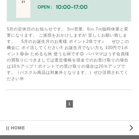
5月の定休日のお知らせです。 5㈫営業、6㈬.7㈭臨時休業と変
更になります。 ご迷惑をおかけしますが 宜しくお願い致しま
す。 5月のお誕生月のお客様 ポイント2倍です♪ ぜひこの
機会に ポイ活してください‼️ お誕生月でない方も 100円で1ポ
イント😆👍 ためるも🆗 使うも🆗です😊 パパママはうす会員様
の買取りにつきましては査定価格を現金でのお受け取りの場合
は10％アップ！ポイントでの受け取りの場合は20％アップで
す。（パスクル商品は対象外となります。）ぜひ活用されてく
ださい🌸
1
|| HOME