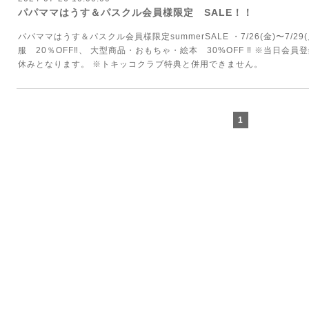
パパママはうす＆パスクル会員様限定 SALE！！
パパママはうす＆パスクル会員様限定summerSALE ・7/26(金)〜7/
服 20％OFF‼️、 大型商品・おもちゃ・絵本 30%OFF ‼️ ※当日会
休みとなります。 ※トキッコクラブ特典と併用できません。
1