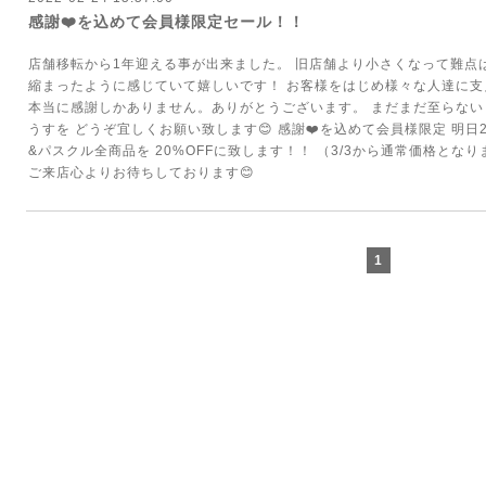
感謝❤️を込めて会員様限定セール！！
店舗移転から1年迎える事が出来ました。 旧店舗より小さくなって難点
縮まったように感じていて嬉しいです！ お客様をはじめ様々な人達に
本当に感謝しかありません。ありがとうございます。 まだまだ至らない
うすを どうぞ宜しくお願い致します😊 感謝❤️を込めて会員様限定 明日2/
&パスクル全商品を 20%OFFに致します！！ （3/3から通常価格とな
ご来店心よりお待ちしております😊
1